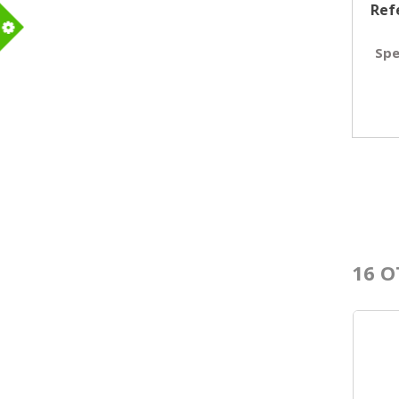
Ref
Spe
m
16 O