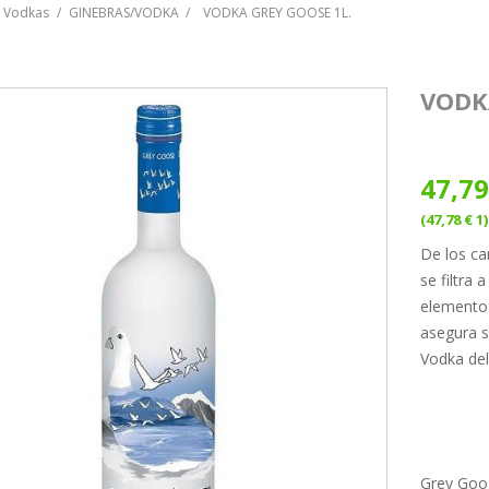
y Vodkas
GINEBRAS/VODKA
VODKA GREY GOOSE 1L.
VODK
47,79
(47,78 € 1)
De los c
se filtra
elemento 
asegura s
Vodka de
Grey Goos