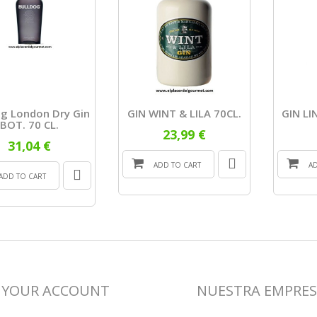
og London Dry Gin
GIN WINT & LILA 70CL.
GIN LI
BOT. 70 CL.
23,99 €
31,04 €
ADD TO CART
A
ADD TO CART
YOUR ACCOUNT
NUESTRA EMPRE