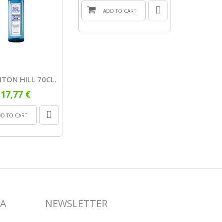
ADD TO CART
ADD
NTON HILL 70CL.
17,77 €
DD TO CART
SA
NEWSLETTER