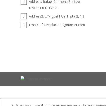
Address:
Rafael Carmona Santizo .
DNI : 31.641.172-A
Address2:
c/MIguel HUe 1, pta 2, 1ºJ
Email:
info@elplacerdelgourmet.com
Utilizziamo cookie di terze parti per migliorare la tua esperien