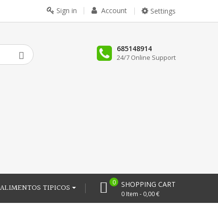
Sign in
Account
Settings
685148914
24/7 Online Support
0
SHOPPING CART
ALIMENTOS TIPICOS
0 Item - 0,00 €