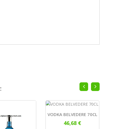
:
VODKA BELVEDERE 70CL
Ginebra
46,68 €
Bot