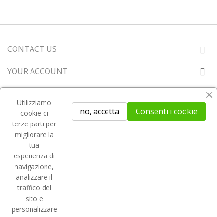
CONTACT US
YOUR ACCOUNT
NUESTRA EMPRESA
Utilizziamo
no, accetta
Consenti i cookie
cookie di
NEWSLETTER
terze parti per
migliorare la
tua
esperienza di
navigazione,
Sitemap
Term and use
Delivery
Return policy
analizzare il
traffico del
sito e
personalizzare