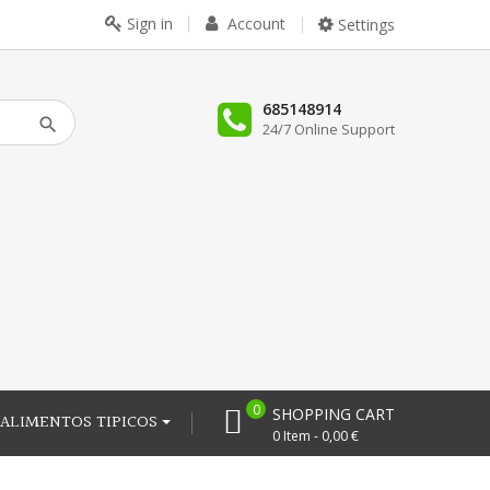
Sign in
Account
Settings
685148914
24/7 Online Support
0
SHOPPING CART
ALIMENTOS TIPICOS
0 Item - 0,00 €