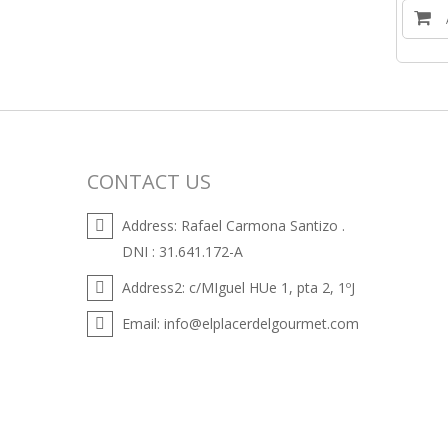
CONTACT US
Address:
Rafael Carmona Santizo .
DNI : 31.641.172-A
Address2:
c/MIguel HUe 1, pta 2, 1ºJ
Email:
info@elplacerdelgourmet.com