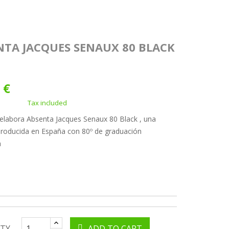
NTA JACQUES SENAUX 80 BLACK
 €
Tax included
elabora Absenta Jacques Senaux 80 Black , una
roducida en España con 80º de graduación
a
TY
ADD TO CART