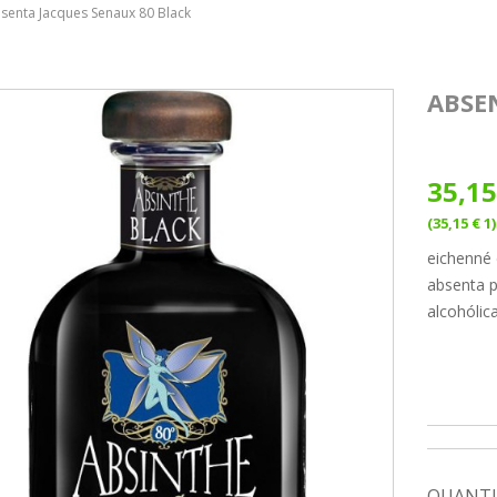
senta Jacques Senaux 80 Black
ABSE
35,15
(35,15 € 1)
eichenné 
absenta p
alcohólic
QUANTI