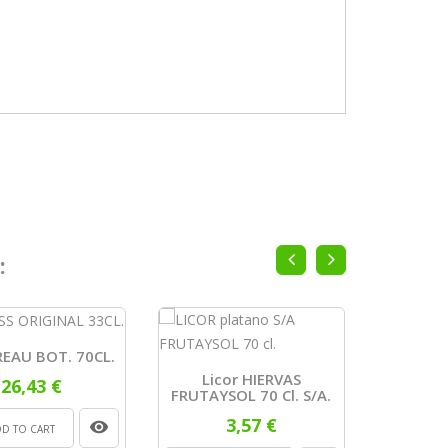
:
EAU BOT. 70CL.
ANIS L
BO
Licor HIERVAS
26,43 €
FRUTAYSOL 70 Cl. S/a.
3,57 €
DD TO CART
ADD