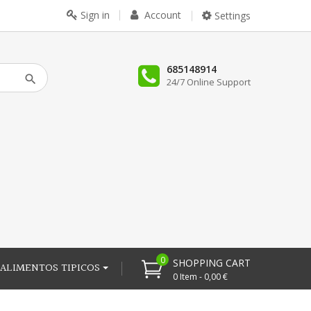
Sign in
Account
Settings
685148914
24/7 Online Support
0
SHOPPING CART
ALIMENTOS TIPICOS
0 Item - 0,00 €