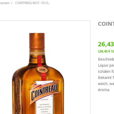
ituosen
COINTREAU BOT. 70 CL.
COINT
26,43
(26,43 € 1)
Beschrei
Liquor pe
schälen fü
Bekannt f
weich, wa
Aroma.