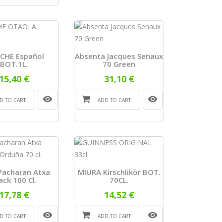
CHE Español
Absenta Jacques Senaux
BOT.1L.
70 Green
15,40 €
31,10 €
D TO CART
ADD TO CART
 Pacharan Atxa
MIURA Kirschlikör BOT.
ack 100 Cl.
70CL.
17,78 €
14,52 €
D TO CART
ADD TO CART