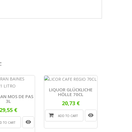
:
LIQUOR GLÜCKLICHE
HÖLLE 70CL
AN MOS DE PAS
3L
20,73 €
29,55 €
ADD TO CART
D TO CART