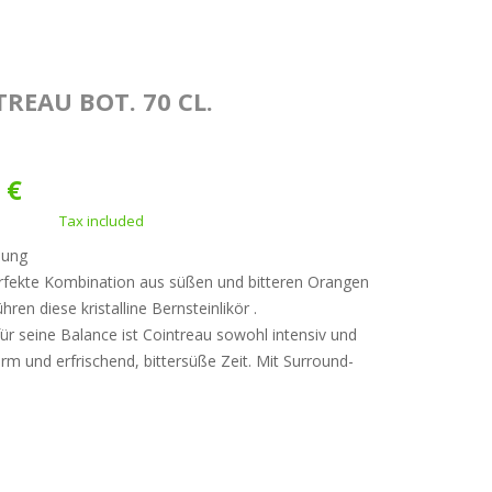
REAU BOT. 70 CL.
 €
Tax included
bung
rfekte Kombination aus süßen und bitteren Orangen
hren diese kristalline Bernsteinlikör .
ür seine Balance ist Cointreau sowohl intensiv und
rm und erfrischend, bittersüße Zeit. Mit Surround-