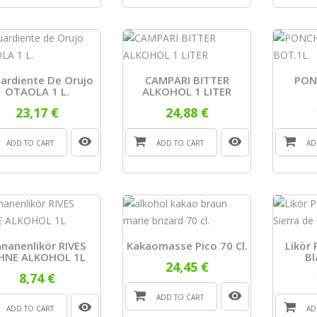
ardiente De Orujo
CAMPARI BITTER
PON
OTAOLA 1 L.
ALKOHOL 1 LITER
23,17 €
24,88 €
ADD TO CART
ADD TO CART
AD
nanenlikör RIVES
Kakaomasse Pico 70 Cl.
Likör
HNE ALKOHOL 1L
Bl
24,45 €
8,74 €
ADD TO CART
ADD TO CART
AD