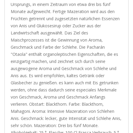
Ursprungs, in einem Zeitraum von etwa drei bis fünf
Monate aufgeweicht. Fertige Mazeration wird aus den
Früchten getrennt und zugesetzten natürlichen Essenzen
von Anis und Glukosesirup oder Zucker aus der
Landwirtschaft ausgewählt. Das Ziel des
Maischprozesses ist die Gewinnung von Aroma,
Geschmack und Farbe der Schlehe. Die Pacharán
"Otaola" enthält organoleptischen Eigenschaften, die es
einzigartig machen, und zeichnet sich durch seine
ausgewogene Aroma und Geschmack von Schlehe und
Anis aus. Es wird empfohlen, kaltes Getränk oder
Glasbecher zu genießen. es kann auch mit Eis getrunken
werden, ohne dass dadurch seine especiales Merkmale
von Geschmack, Aroma und Geschmack Anfangs
verlieren. Obstart: Blackthorn. Farbe: Blackthorn,
Mahagoni. Aroma: Intensive Mazeration von Schlehen
Anis. Geschmack: lecker, gute Intensität und Schlehe Anis,
sehr schön. Mazeration: Drei bis fünf Monate.
Alkoholgehalt: 25 °. Flasche: 100 Cl Frasca Verbrauch. 5 °