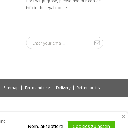
For that purpose, please find our contact
info in the legal notice.
Sitemap
Term and use
Delivery
Return policy
 und
Nein, akzeptiere
Cookies zulassen