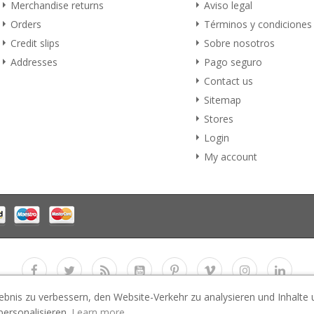
Merchandise returns
Aviso legal
Orders
Términos y condiciones
Credit slips
Sobre nosotros
Addresses
Pago seguro
Contact us
Sitemap
Stores
Login
My account
ebnis zu verbessern, den Website-Verkehr zu analysieren und Inhalte
Copyright 2017
E-Business Co., LTD.
All rights reserved
personalisieren.
Learn more.