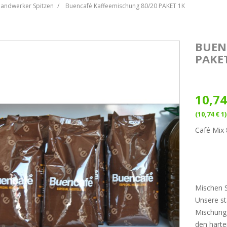
Handwerker Spitzen
Buencafé Kaffeemischung 80/20 PAKET 1K
BUEN
PAKE
10,74
(10,74 € 1)
Café Mix
Mischen S
Unsere st
Mischung 
den harte