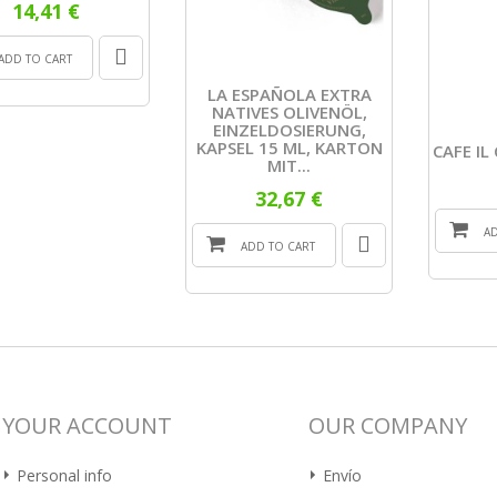
14,41 €
ADD TO CART
LA ESPAÑOLA EXTRA
NATIVES OLIVENÖL,
EINZELDOSIERUNG,
KAPSEL 15 ML, KARTON
CAFE IL
MIT...
32,67 €
A
ADD TO CART
YOUR ACCOUNT
OUR COMPANY
Personal info
Envío