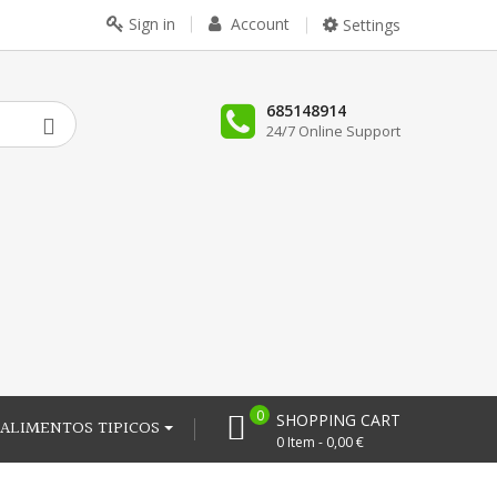
Sign in
Account
Settings
685148914
24/7 Online Support
0
SHOPPING CART
ALIMENTOS TIPICOS
0 Item - 0,00 €