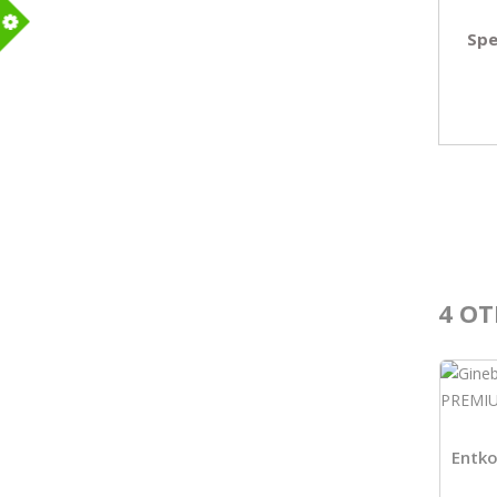
Spe
m
4 OT
Entko