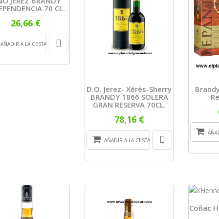
NO JEREZ BRANDY
EPENDENCIA 70 CL.
26,66 €
AÑADIR A LA CESTA
D.O. Jerez- Xérès-Sherry
Brandy
BRANDY 1866 SOLERA
Re
GRAN RESERVA 70CL.
78,16 €
AÑAD
AÑADIR A LA CESTA
Coñac H