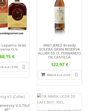
 Lepanto Gran
VINO JEREZ Brandy
serva O.V.
SOLERA GRAN RESERVA
ALLIER 50 Cl. FERNANDO
68,15 €
DE CASTILLA
122,97 €
IR A LA CESTA
AÑADIR A LA CESTA
ennessy V.s.70cl
40º
Jerez BRANDY CARLOS III