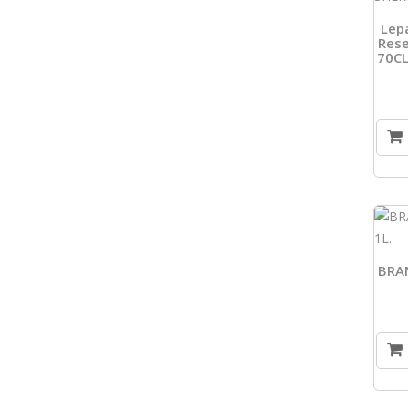
Lep
Rese
70CL
BRA