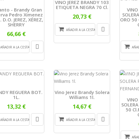
VINO JEREZ BRANDY 103
ETIQUETA NEGRA 70 Cl.
anto - Brandy Gran
VINO
rva Pedro Ximenez
SOLERA
20,73 €
. D.O. JEREZ, XÉREZ,
ORO 50 
SHERRY
AÑADIR A LA CESTA
66,66 €
AÑADIR A LA CESTA
AÑAD
NDY REGUERA BOT.
Vino Jerez Brandy Solera
1L.
Williams 1l.
VINO
SOLERA
13,32 €
14,67 €
50 Cl
AÑADIR A LA CESTA
AÑADIR A LA CESTA
AÑAD