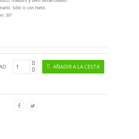
usto, maduro y bien desarrollado.
rlo: Sólo o con hielo.
n: 30º
AD
AÑADIR A LA CESTA