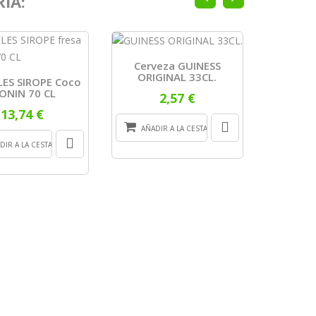
ÍA:
Cerveza GUINESS
ORIGINAL 33CL.
ES SIROPE Coco
Absenta 
ONIN 70 CL
B
2,57 €
13,74 €
AÑADIR A LA CESTA
DIR A LA CESTA
AÑADI