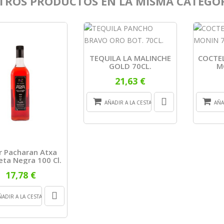
TROS PRODUCTOS EN LA MISMA CATEGOR
TEQUILA LA MALINCHE
COCTEL
GOLD 70CL.
M
21,63 €
AÑADIR A LA CESTA
AÑA
r Pacharan Atxa
eta Negra 100 Cl.
17,78 €
ÑADIR A LA CESTA