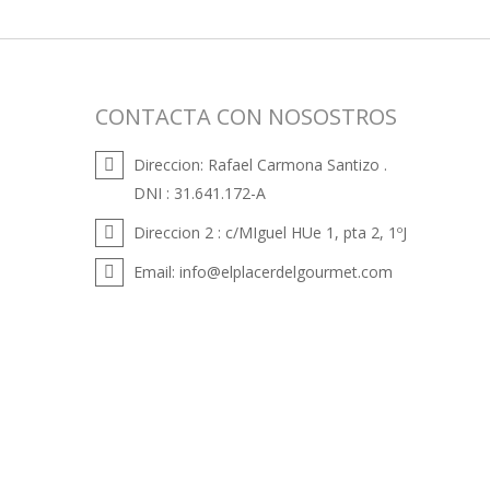
CONTACTA CON NOSOSTROS
Direccion:
Rafael Carmona Santizo .
DNI : 31.641.172-A
Direccion 2 :
c/MIguel HUe 1, pta 2, 1ºJ
Email:
info@elplacerdelgourmet.com