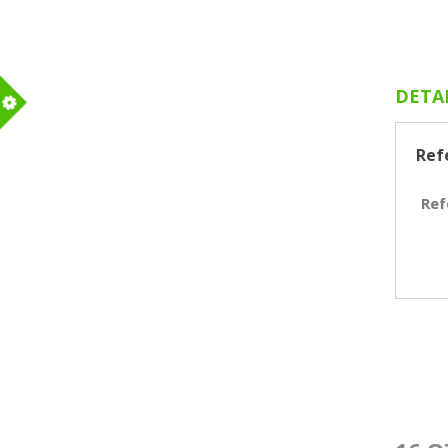
DETA
m
Ref
Ref