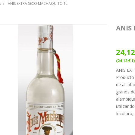
s
ANIS EXTRA SECO MACHAQUITO 1L
ANIS
24,12
(24,12 € 1)
ANIS EX
Producto 
de alcoho
granos de
alambique
utilizand
Incoloro,