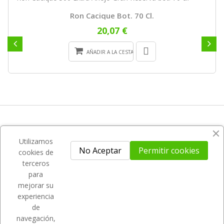
Ron Cacique Bot. 70 Cl.
20,07 €
AÑADIR A LA CESTA
CONTACTA CON NOSOSTROS
Utilizamos
No Aceptar
Permitir cookies
cookies de
SU CUENTA
terceros
para
NUESTRA EMPRESA
mejorar su
experiencia
NEWSLETTER
de
navegación,