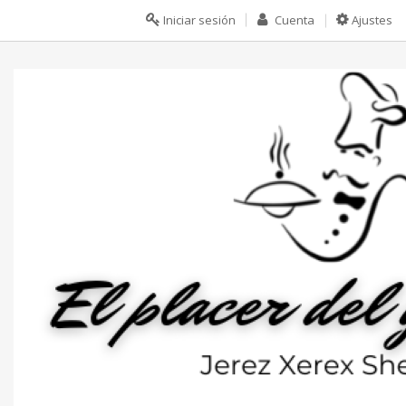
Iniciar sesión
Cuenta
Ajustes