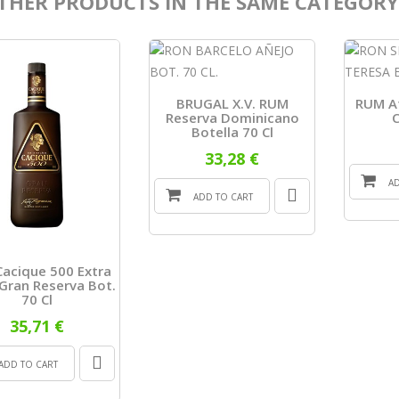
THER PRODUCTS IN THE SAME CATEGORY
BRUGAL X.V. RUM
RUM At
Reserva Dominicano
C
Botella 70 Cl
33,28 €
A
ADD TO CART
acique 500 Extra
Gran Reserva Bot.
70 Cl
35,71 €
ADD TO CART