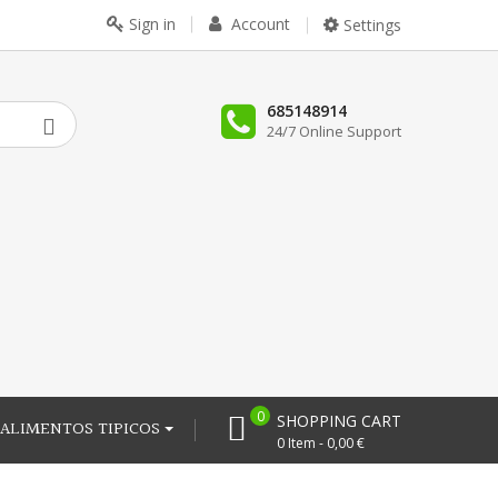
Sign in
Account
Settings
685148914
24/7 Online Support
0
SHOPPING CART
ALIMENTOS TIPICOS
0 Item - 0,00 €