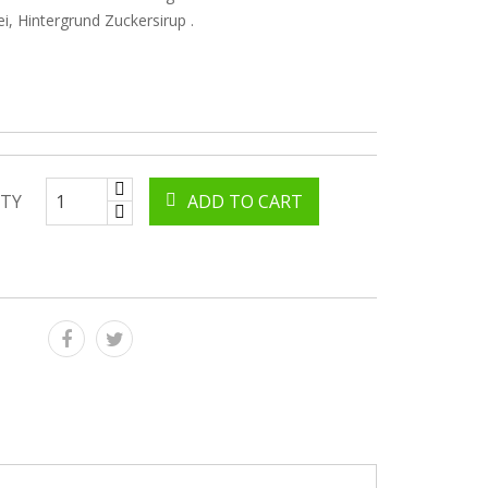
ei, Hintergrund Zuckersirup .
TY
ADD TO CART