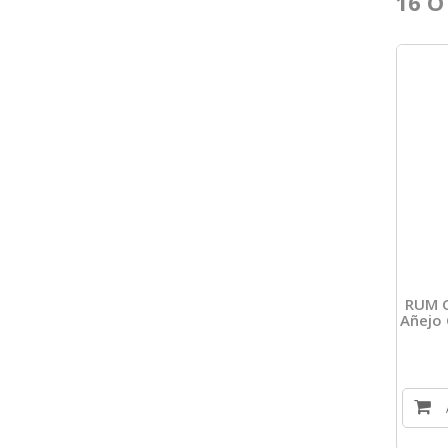
16 O
RUM C
Añejo 