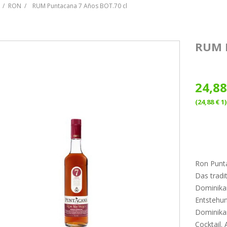
RON
RUM Puntacana 7 Años BOT.70 cl
RUM 
24,88
(24,88 € 1)
Ron Punta
Das tradi
Dominikan
Entstehu
Dominikan
Cocktail