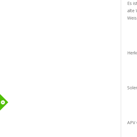
Es is
alte
Weise
Herk
Soler
m
APV 