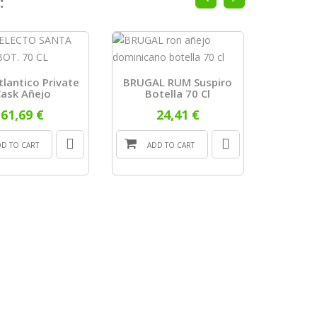
:
RUM B
BOT. 70 
lantico Private
BRUGAL RUM Suspiro
Einheit
ask Añejo
Botella 70 Cl
61,69 €
24,41 €
DD TO CART
ADD TO CART
ADD