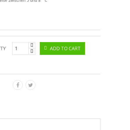
ise zwischen 5 und 8 ° C
TY
ADD TO CART