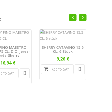
:
 FINO MAESTRO
SHERRY CATAVINO 15,5
75 CL. D.O. Jerez-
CL. 6 Stück
Manzanil
érès-Sherry
75 Cl Ar
9,26 €
16,94 €
ADD TO CART
DD TO CART
ADD