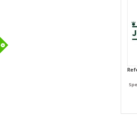
m
Ref
Spe