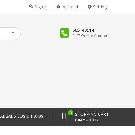
Sign in
Account
Settings
685148914
24/7 Online Support
0
SHOPPING CART
ALIMENTOS TIPICOS
0 Item - 0,00 €