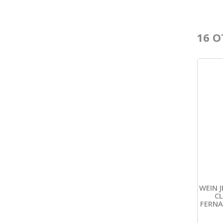
16 O
WEIN 
CL
FERNA