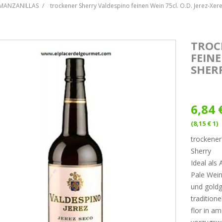
/MANZANILLAS
trockener Sherry Valdespino feinen Wein 75cl. O.D. Jerez-Xer
TROC
FEINE
SHER
6,84 
(8,15 € 1)
trockener
Sherry
Ideal als
Pale Wein
und goldg
tradition
flor in a