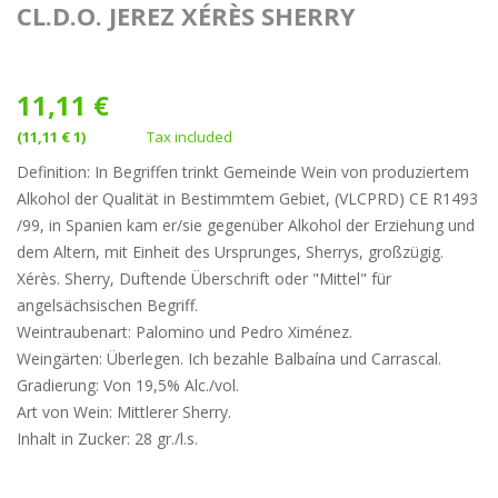
CL.D.O. JEREZ XÉRÈS SHERRY
11,11 €
(11,11 € 1)
Tax included
Definition: In Begriffen trinkt Gemeinde Wein von produziertem
Alkohol der Qualität in Bestimmtem Gebiet, (VLCPRD) CE R1493
/99, in Spanien kam er/sie gegenüber Alkohol der Erziehung und
dem Altern, mit Einheit des Ursprunges, Sherrys, großzügig.
Xérès. Sherry, Duftende Überschrift oder "Mittel" für
angelsächsischen Begriff.
Weintraubenart: Palomino und Pedro Ximénez.
Weingärten: Überlegen. Ich bezahle Balbaína und Carrascal.
Gradierung: Von 19,5% Alc./vol.
Art von Wein: Mittlerer Sherry.
Inhalt in Zucker: 28 gr./l.s.