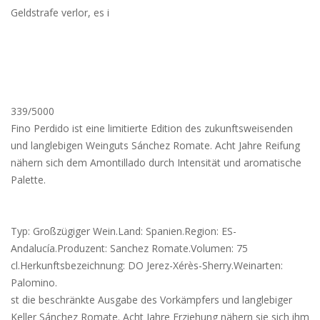
Geldstrafe verlor, es i
339/5000
Fino Perdido ist eine limitierte Edition des zukunftsweisenden
und langlebigen Weinguts Sánchez Romate.
Acht Jahre Reifung
nähern sich dem Amontillado durch Intensität und aromatische
Palette.
Typ: Großzügiger Wein.Land: Spanien.Region: ES-
Andalucía.Produzent: Sanchez Romate.Volumen: 75
cl.Herkunftsbezeichnung: DO Jerez-Xérès-Sherry.Weinarten:
Palomino.
st die beschränkte Ausgabe des Vorkämpfers und langlebiger
Keller Sánchez Romate. Acht Jahre Erziehung nähern sie sich ihm