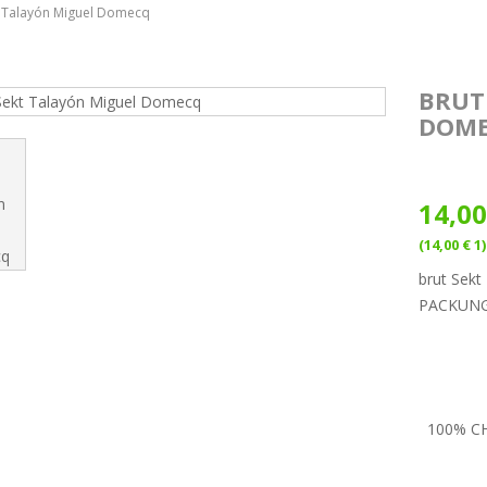
t Talayón Miguel Domecq
BRUT
DOM
14,00
(14,00 € 1)
brut Sek
PACKUNG:
100% C