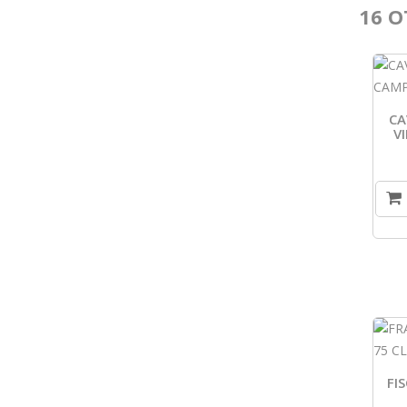
16 O
CA
V
FI