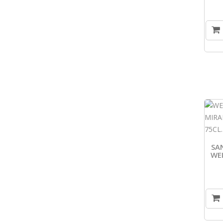
SA
WE