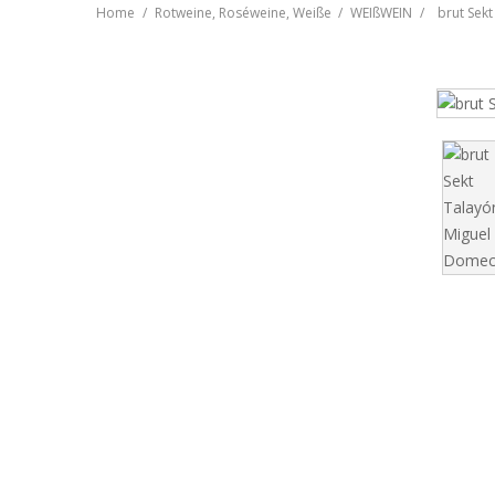
Home
Rotweine, Roséweine, Weiße
WEIßWEIN
brut Sek