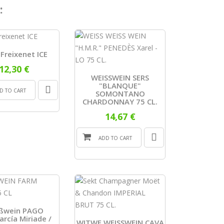
:
Freixenet ICE
12,30 €
WEISSWEIN SERS
"BLANQUE"
D TO CART
SOMONTANO
CHARDONNAY 75 CL.
14,67 €
ADD TO CART
ßwein PAGO
arcía Miriade /
WITWE WEISSWEIN CAVA