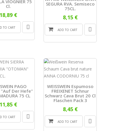
LA VIOGNIER 75
SEGURA RVA. Semiseco
Cl.
75CL.
18,89 €
8,15 €
D TO CART
ADD TO CART
SSWEIN PAGO
WEISSWEIN Espumoso
"auf Der Hefe"
FREIXENET Schnur
MADURA 75 CL
Schwarz Cava Brut 20 Cl
Flaschen Pack 3
11,85 €
8,45 €
D TO CART
ADD TO CART