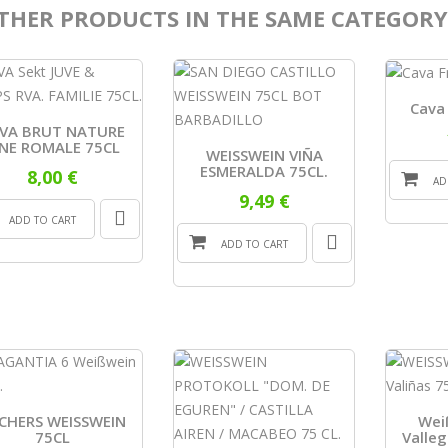
THER PRODUCTS IN THE SAME CATEGORY
Cava 
VA BRUT NATURE
INE ROMALE 75CL
WEISSWEIN VIÑA
ESMERALDA 75CL.
8,00 €
AD
9,49 €
ADD TO CART
ADD TO CART
SCHERS WEISSWEIN
Wei
75CL
Valleg