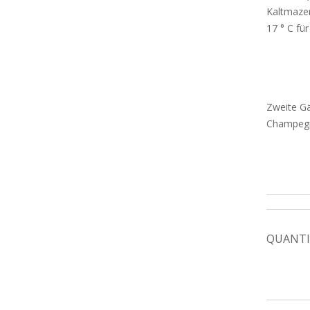
Kaltmazer
17 ° C fü
Zweite Gä
Champegn
QUANTI