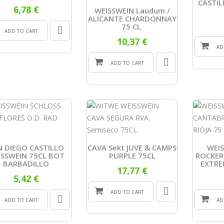
CASTIL
6,78 €
WEISSWEIN Laudum /
ALICANTE CHARDONNAY
75 CL.
ADD TO CART
10,37 €
AD
ADD TO CART
N DIEGO CASTILLO
CAVA Sekt JUVE & CAMPS
WEI
ISSWEIN 75CL BOT
PURPLE 75CL
ROCKER 
BARBADILLO
EXTRE
17,77 €
5,42 €
ADD TO CART
ADD TO CART
AD