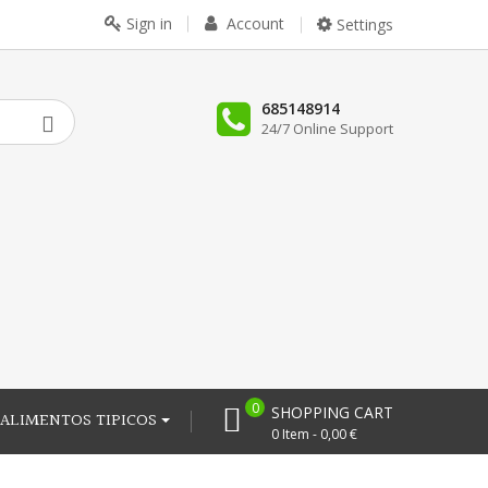
Sign in
Account
Settings
685148914
24/7 Online Support
0
SHOPPING CART
ALIMENTOS TIPICOS
0 Item - 0,00 €