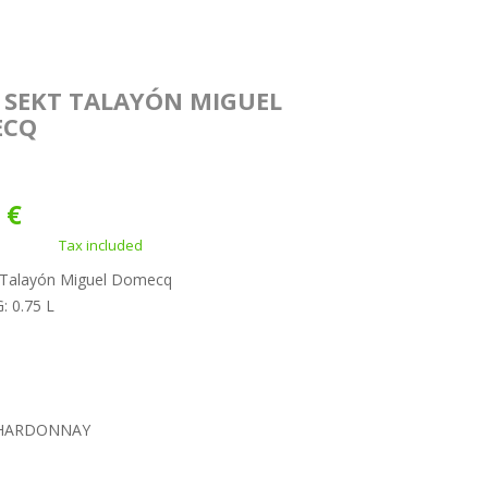
 SEKT TALAYÓN MIGUEL
ECQ
 €
Tax included
t Talayón Miguel Domecq
 0.75 L
HARDONNAY