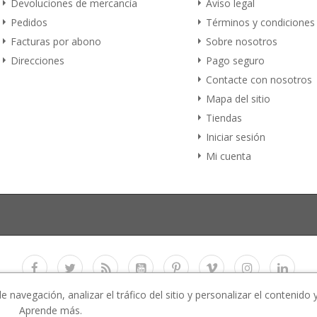
Devoluciones de mercancía
Aviso legal
Pedidos
Términos y condiciones
Facturas por abono
Sobre nosotros
Direcciones
Pago seguro
Contacte con nosotros
Mapa del sitio
Tiendas
Iniciar sesión
Mi cuenta
navegación, analizar el tráfico del sitio y personalizar el contenido 
Copyright 2017
E-Business Co., LTD.
All rights reserved
Aprende más.
 All images used in the demo website are for preview purpose only and