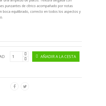
 una amplitud de platos. Textura delgada con
nes punzantes de cítrico acompañado por notas
 En boca equilibrado, correcto en todos los aspectos y
o.
AD
AÑADIR A LA CESTA