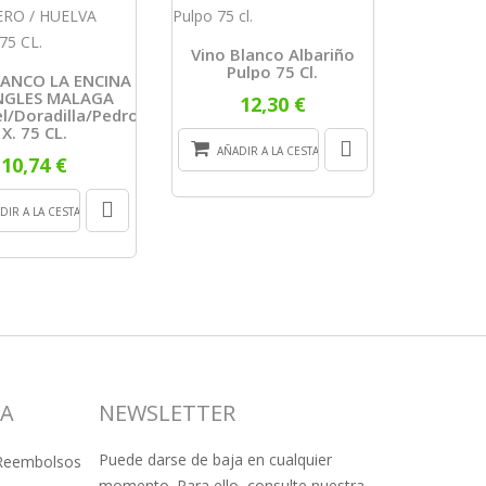
Paco Y L
Vino Blanco Albariño
Pulpo 75 Cl.
LANCO LA ENCINA
INGLES MALAGA
12,30 €
l/doradilla/pedro
AÑADI
X. 75 CL.
AÑADIR A LA CESTA
10,74 €
DIR A LA CESTA
SA
NEWSLETTER
Puede darse de baja en cualquier
 Reembolsos
momento. Para ello, consulte nuestra