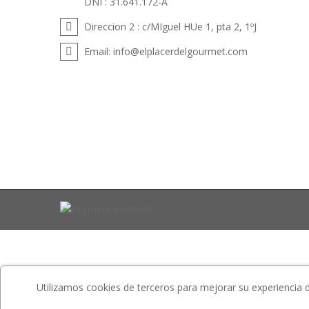
DNI : 31.641.172-A
Direccion 2 :
c/MIguel HUe 1, pta 2, 1ºJ
Email:
info@elplacerdelgourmet.com
Utilizamos cookies de terceros para mejorar su experiencia de 
Website is developed by
ETS-Soft
.