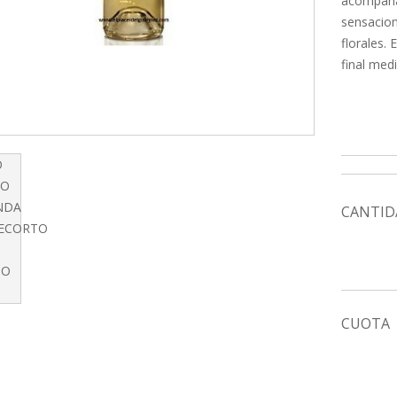
acompañar
sensacio
florales.
final medi
CANTID
CUOTA