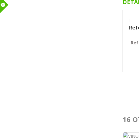
DETA
m
Ref
Ref
16 O