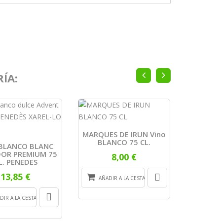
ÍA:
MARQUES DE IRUN Vino
Vino Dia
BLANCO 75 CL.
 BLANCO BLANC
DOR PREMIUM 75
8,00 €
L. PENEDES
13,85 €
AÑADIR A LA CESTA
AÑADI
DIR A LA CESTA