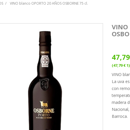
OS
VINO blanco OPORTO 20 AÑOS OSBORNE 75 cl.
VINO
OSBO
47,79
(47,79 € 1)
VINO bla
La uva es
con remon
temperatu
madera de
Nacional,
Barroca.