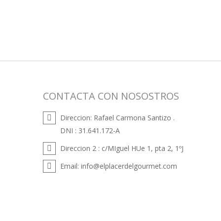
CONTACTA CON NOSOSTROS
Direccion:
Rafael Carmona Santizo .
DNI : 31.641.172-A
Direccion 2 :
c/MIguel HUe 1, pta 2, 1ºJ
Email:
info@elplacerdelgourmet.com