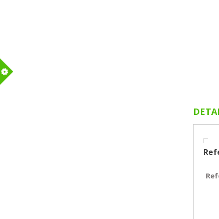
m
DETA
Ref
Ref