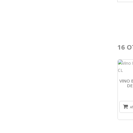
16 O
VINO 
DE
A