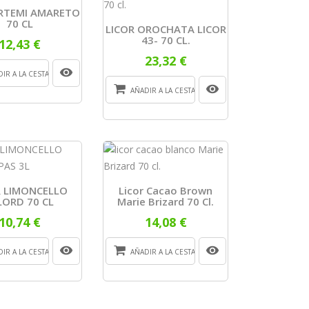
ARTEMI AMARETO
70 CL
LICOR OROCHATA LICOR
43- 70 CL.
12,43 €
23,32 €
IR A LA CESTA
AÑADIR A LA CESTA
R LIMONCELLO
Licor Cacao Brown
LORD 70 CL
Marie Brizard 70 Cl.
10,74 €
14,08 €
IR A LA CESTA
AÑADIR A LA CESTA