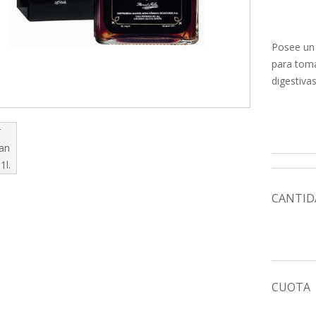
Posee un
para toma
digestiva
CANTID
CUOTA