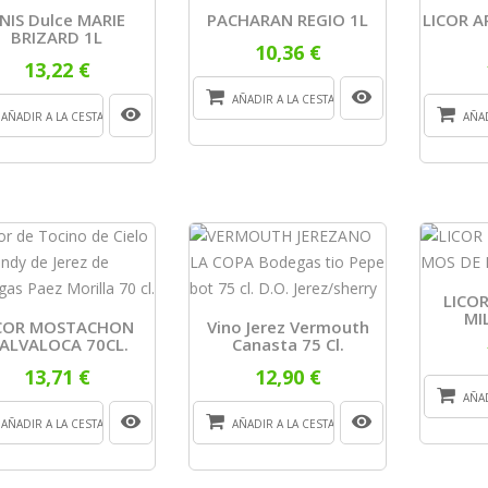
NIS Dulce MARIE
PACHARAN REGIO 1L
LICOR 
BRIZARD 1L
10,36 €
13,22 €
AÑADIR A LA CESTA
AÑADIR A LA CESTA
AÑAD
LICO
MI
ICOR MOSTACHON
Vino Jerez Vermouth
ALVALOCA 70CL.
Canasta 75 Cl.
13,71 €
12,90 €
AÑAD
AÑADIR A LA CESTA
AÑADIR A LA CESTA