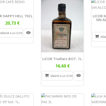
R HAPPY HELL 70CL
LICOR 
SIN A
20,73 €
AÑADIR A LA CESTA
AÑAD
LICOR Truillars BOT. 1L.
16,60 €
AÑADIR A LA CESTA