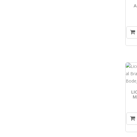
A
L
M