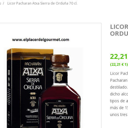
s
Licor Pacharan Atxa Sierra de Orduña 70 cl.
LICO
ORDU
22,21
(22,21 € 1)
Licor Pac
Pacharan 
destilado
dicho alc
tipos de 
más de 15
unos tres