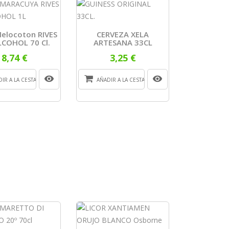
Melocoton RIVES
CERVEZA XELA
LCOHOL 70 Cl.
ARTESANA 33CL
8,74 €
3,25 €
IR A LA CESTA
AÑADIR A LA CESTA