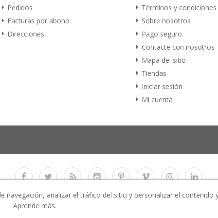
Pedidos
Términos y condiciones
Facturas por abono
Sobre nosotros
Direcciones
Pago seguro
Contacte con nosotros
Mapa del sitio
Tiendas
Iniciar sesión
Mi cuenta
navegación, analizar el tráfico del sitio y personalizar el contenido 
Copyright 2017
E-Business Co., LTD.
All rights reserved
Aprende más.
 All images used in the demo website are for preview purpose only and