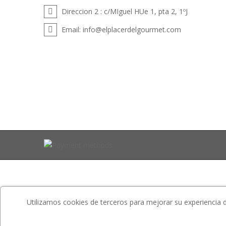
Direccion 2 :
c/MIguel HUe 1, pta 2, 1ºJ
Email:
info@elplacerdelgourmet.com
Utilizamos cookies de terceros para mejorar su experiencia de 
Website is developed by
ETS-Soft
.