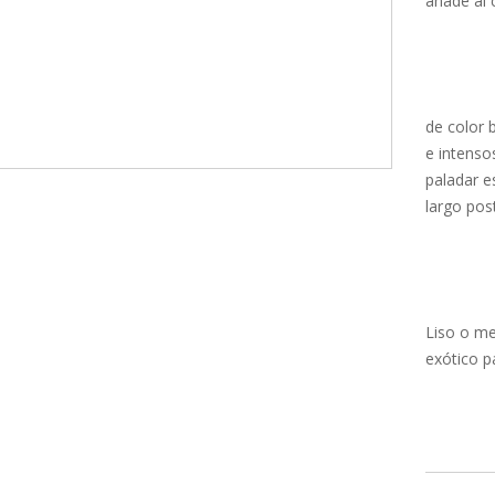
añade al 
de color 
e intenso
paladar e
largo pos
Liso o me
exótico p