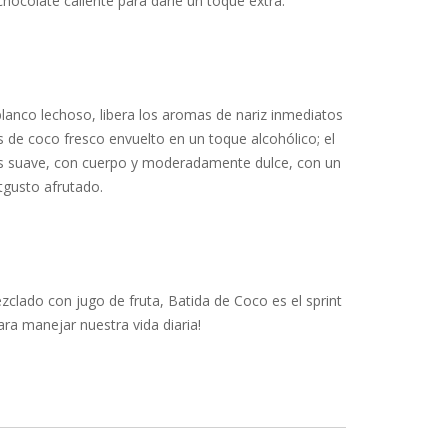
chocolate caliente para darle un toque extra.
blanco lechoso, libera los aromas de nariz inmediatos
s de coco fresco envuelto en un toque alcohólico; el
s suave, con cuerpo y moderadamente dulce, con un
tgusto afrutado.
zclado con jugo de fruta, Batida de Coco es el sprint
ara manejar nuestra vida diaria!