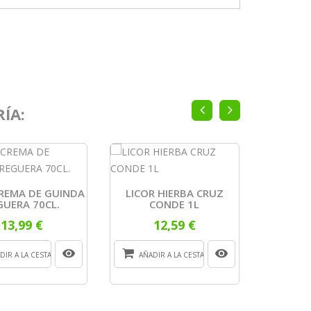
ÍA:
CREMA DE GUINDA
LICOR HIERBA CRUZ
LICOR M
GUERA 70CL.
CONDE 1L
SIN AL
13,99 €
12,59 €
DIR A LA CESTA
AÑADIR A LA CESTA
AÑADI