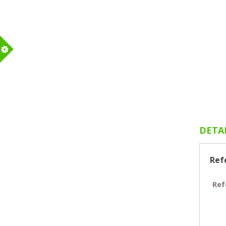
m
DETA
Ref
Ref