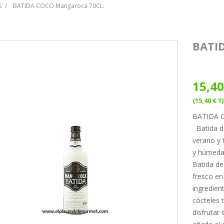
s
BATIDA COCO Mangaroca 70CL.
BATI
15,40
(15,40 € 1)
BATIDA 
Batida de
verano y 
y húmeda 
Batida de
fresco en
ingredien
cócteles 
disfrutar