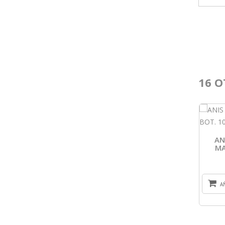
16 O
AN
MA
A