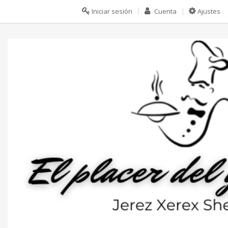
Iniciar sesión
Cuenta
Ajustes