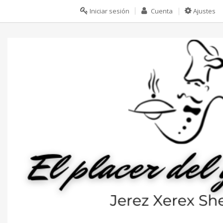
Iniciar sesión
Cuenta
Ajustes