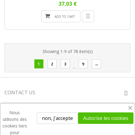
37,03 €
ADD TO CART
Showing 1-9 of 78 item(s)
1
2
3
9
→
…
CONTACT US
YOUR ACCOUNT
Nous
non, j'accepte
Autorise les cookies
utilisons des
NOTRE SOCIÉTÉ
cookies tiers
pour
NEWSLETTER