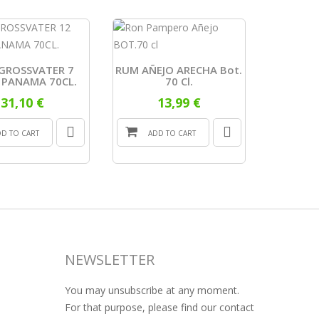
GROSSVATER 7
RUM AÑEJO ARECHA Bot.
RUM Leg
 PANAMA 70CL.
70 Cl.
De Cuba
31,10 €
13,99 €
DD TO CART
ADD TO CART
ADD
NEWSLETTER
You may unsubscribe at any moment.
For that purpose, please find our contact