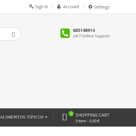
Sign in
Account
Settings
685148914
24/7 Online Support
0
SHOPPING CART
ALIMENTOS TIPICOS
0 Item - 0,00 €