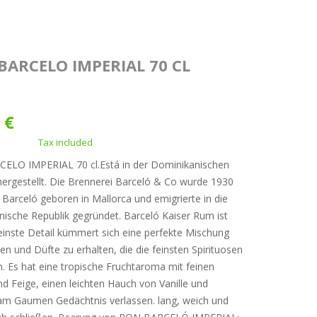
BARCELO IMPERIAL 70 CL
 €
Tax included
ELO IMPERIAL 70 cl.Está in der Dominikanischen
hergestellt. Die Brennerei Barceló & Co wurde 1930
n Barceló geboren in Mallorca und emigrierte in die
ische Republik gegründet. Barceló Kaiser Rum ist
leinste Detail kümmert sich eine perfekte Mischung
n und Düfte zu erhalten, die die feinsten Spirituosen
n. Es hat eine tropische Fruchtaroma mit feinen
d Feige, einen leichten Hauch von Vanille und
am Gaumen Gedächtnis verlassen. lang, weich und