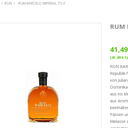
RON
RUM BARCELO IMPERIAL 70 cl
RUM 
41,49
(41,49 € 1)
RON BARC
Republik 
von Julia
Dominikan
aus ins k
aus Arome
beinhalte
Pässen un
Melasse 