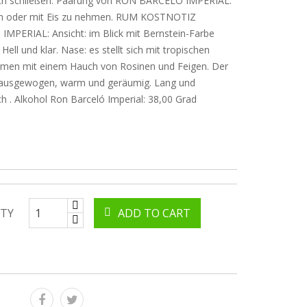
ch schließen. Paarung von RON BARCELÓ IMPERIAL:
lein oder mit Eis zu nehmen. RUM KOSTNOTIZ
MPERIAL: Ansicht: im Blick mit Bernstein-Farbe
 Hell und klar. Nase: es stellt sich mit tropischen
omen mit einem Hauch von Rosinen und Feigen. Der
 ausgewogen, warm und geräumig. Lang und
h . Alkohol Ron Barceló Imperial: 38,00 Grad
TY
ADD TO CART