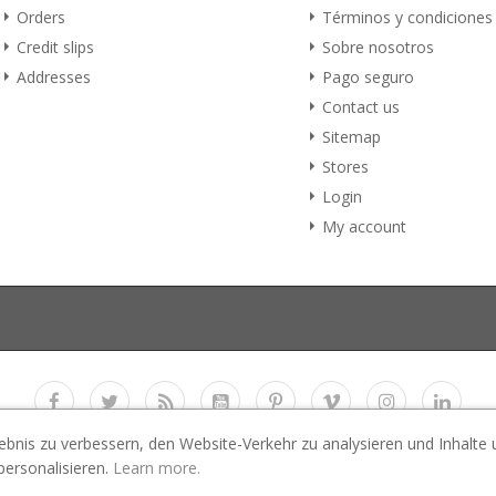
Orders
Términos y condiciones
Credit slips
Sobre nosotros
Addresses
Pago seguro
Contact us
Sitemap
Stores
Login
My account
ebnis zu verbessern, den Website-Verkehr zu analysieren und Inhalte
Copyright 2017
E-Business Co., LTD.
All rights reserved
personalisieren.
Learn more.
 All images used in the demo website are for preview purpose only and