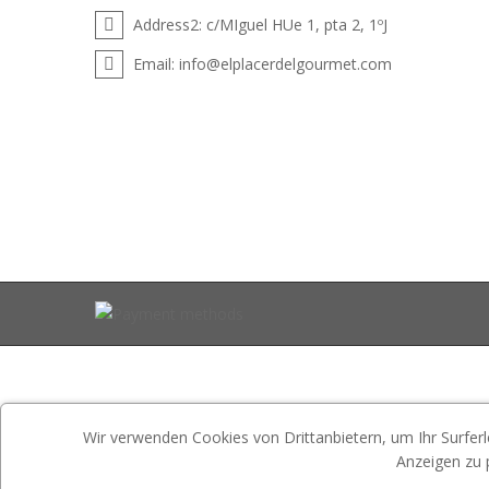
Address2:
c/MIguel HUe 1, pta 2, 1ºJ
Email:
info@elplacerdelgourmet.com
Wir verwenden Cookies von Drittanbietern, um Ihr Surferl
Anzeigen zu 
Website is developed by
ETS-Soft
.