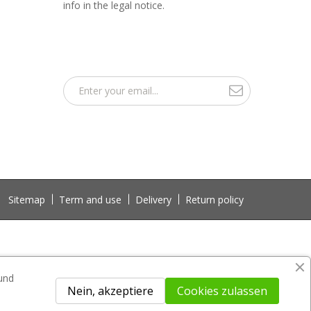
info in the legal notice.
Sitemap
Term and use
Delivery
Return policy
 und
Nein, akzeptiere
Cookies zulassen
 not included in the download file.