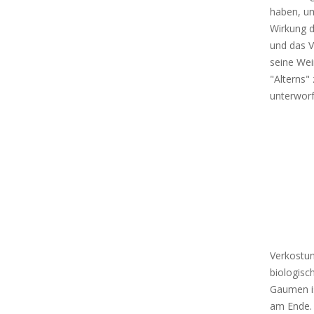
haben, um
Wirkung d
und das V
seine Wei
"Alterns"
unterworf
Verkostun
biologisc
Gaumen is
am Ende. 