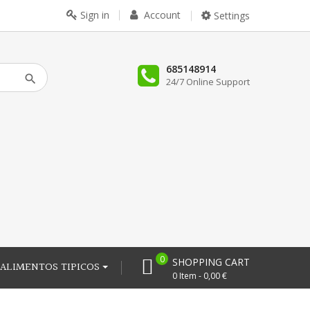
Sign in
Account
Settings
685148914
24/7 Online Support
0
SHOPPING CART
ALIMENTOS TIPICOS
0 Item - 0,00 €