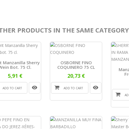
THER PRODUCTS IN THE SAME CATEGORY
t Manzanilla Sherry
OSBORNE FINO
Wein Bot. 75 Cl.
COQUINERO 75 CL
Manz
Fr
5,91 €
20,73 €
ADD TO CART
ADD TO CART
AD