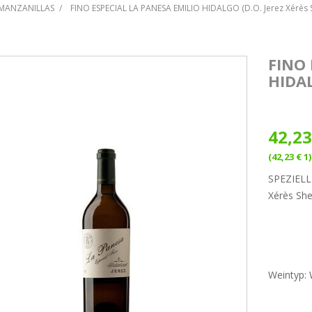
/MANZANILLAS
FINO ESPECIAL LA PANESA EMILIO HIDALGO (D.O. Jerez Xérès S
FINO 
HIDAL
42,23
(42,23 € 1)
SPEZIELL
Xérès She
Weintyp: 