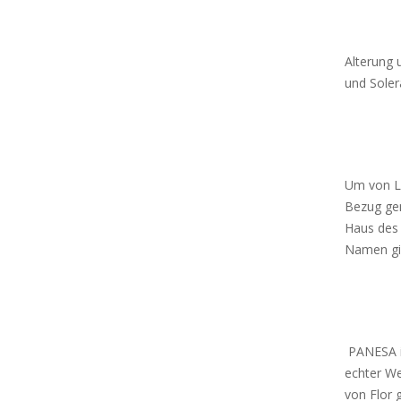
Alterung 
und Sole
Um von L
Bezug ge
Haus des 
Namen gi
PANESA is
echter We
von Flor 