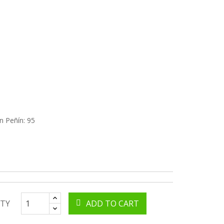
n Peñín: 95
TY
ADD TO CART