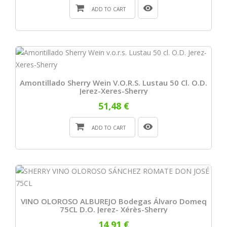
ADD TO CART
Amontillado Sherry Wein V.o.r.s. Lustau 50 Cl. O.D.
Jerez-Xeres-Sherry
51,48 €
ADD TO CART
VINO OLOROSO ALBUREJO Bodegas Álvaro Domeq
75CL D.O. Jerez- Xérès-Sherry
14,91 €