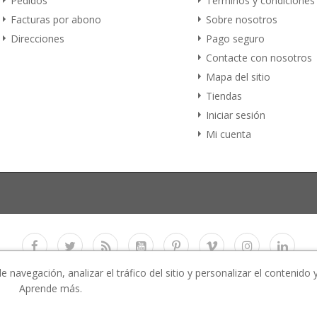
Pedidos
Términos y condiciones
Facturas por abono
Sobre nosotros
Direcciones
Pago seguro
Contacte con nosotros
Mapa del sitio
Tiendas
Iniciar sesión
Mi cuenta
navegación, analizar el tráfico del sitio y personalizar el contenido 
Copyright 2017
E-Business Co., LTD.
All rights reserved
Aprende más.
 All images used in the demo website are for preview purpose only and