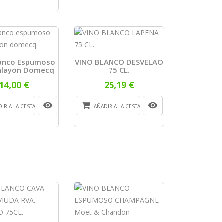
lanco Espumoso
VINO BLANCO DESVELAO
alayon Domecq
75 CL.
14,00 €
25,19 €
IR A LA CESTA
AÑADIR A LA CESTA