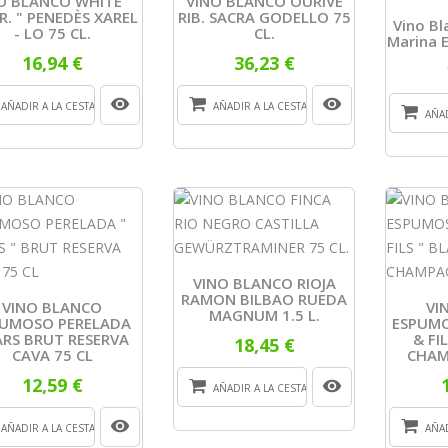
O BLANCO WHITE "
VINO BLANCO OURIVE
R. " PENEDÈS XAREL
RIB. SACRA GODELLO 75
Vino B
- LO 75 CL.
CL.
Marina 
16,94 €
36,23 €
AÑADIR A LA CESTA
AÑADIR A LA CESTA
AÑAD
VINO BLANCO RIOJA
RAMON BILBAO RUEDA
VINO BLANCO
VI
MAGNUM 1.5 L.
PUMOSO PERELADA
ESPUM
ARS BRUT RESERVA
& FIL
18,45 €
CAVA 75 CL
CHAM
12,59 €
AÑADIR A LA CESTA
AÑADIR A LA CESTA
AÑAD