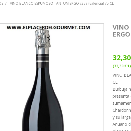
OS
VINO BLANCO ESPUMOSO TANTUM ERGO cava (valencia) 75 CL.
VINO
ERGO 
32,30
(32,30 € 1)
VINO BL
CL.
Burbuja m
presenta 
sumamente
Chardonna
y su larg
Anuario d