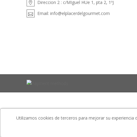
Direccion 2 :
c/MIguel HUe 1, pta 2, 1ºJ
Email:
info@elplacerdelgourmet.com
Utilizamos cookies de terceros para mejorar su experiencia de 
Website is developed by
ETS-Soft
.