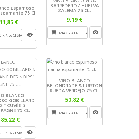
VINO BLANCO VIÑA
BARREDERO / HUELVA
lanco Espumoso
ZALEMA 75 CL.
Espumante 75 Cl.
9,19 €
11,85 €
AÑADIR A LA CESTA
IR A LA CESTA
VINO BLANCO
BELONDRADE & LURTON
RUEDA VERDEJO 75 CL.
NO BLANCO
50,82 €
OSO GOBILLARD
S " CUVÉE 5 "
PAGNE 75 CL.
AÑADIR A LA CESTA
185,22 €
IR A LA CESTA