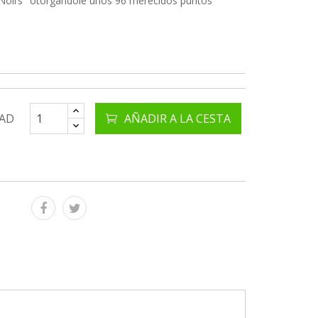
Noirs" otorgándole unos 96 merecidos puntos
AD
AÑADIR A LA CESTA