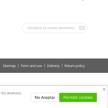
Sitemap
Term and use
Delivery
Return policy
y los anuncios.
No Aceptar
Permitir cookies
 not included in the download file.