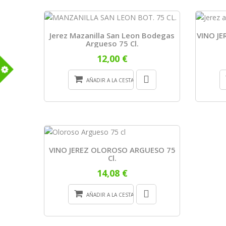
Jerez Mazanilla San Leon Bodegas
VINO J
Argueso 75 Cl.
12,00 €
AÑADIR A LA CESTA
m
VINO JEREZ OLOROSO ARGUESO 75
Cl.
14,08 €
AÑADIR A LA CESTA