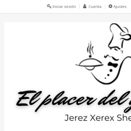
Iniciar sesión
Cuenta
Ajustes