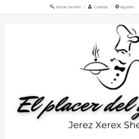
Iniciar sesión
Cuenta
Ajustes