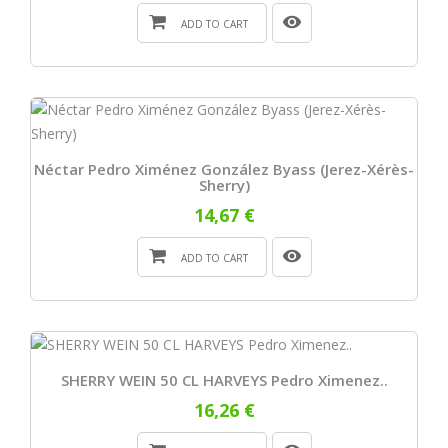
ADD TO CART
Néctar Pedro Ximénez González Byass (Jerez-Xérès-
Sherry)
14,67 €
ADD TO CART
SHERRY WEIN 50 CL HARVEYS Pedro Ximenez..
16,26 €