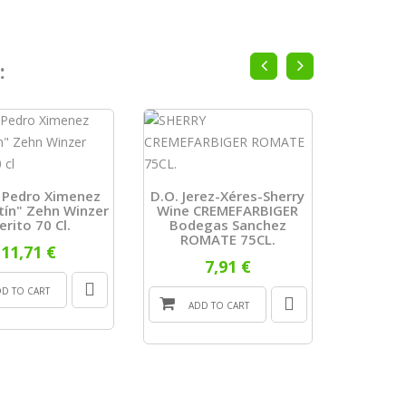
:
JEREZ
Ximenez 
y Pedro Ximenez
D.o. Jerez-Xéres-Sherry
ín" Zehn Winzer
Wine CREMEFARBIGER
erito 70 Cl.
Bodegas Sanchez
ROMATE 75CL.
11,71 €
ADD
7,91 €
DD TO CART
ADD TO CART