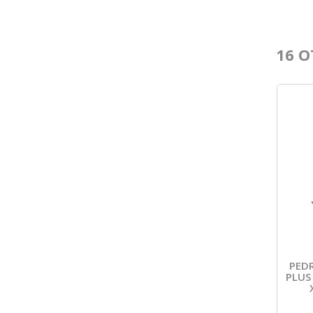
16 O
PED
PLUS 