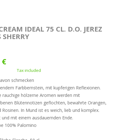
CREAM IDEAL 75 CL. D.O. JEREZ
S SHERRY
 €
Tax included
davon schmecken
endem Farbbernstein, mit kupferigen Reflexionen.
e rauchige hölzerne Aromen werden mit
benen Blütennotizen geflochten, bewahrte Orangen,
 Rosinen. In Mund ist es weich, lieb und komplex.
t und mit einem ausdauernden Ende.
be 100% Palomino