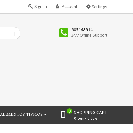
Sign in
Account
Settings
685148914
24/7 Online Support
0
SHOPPING CART
ALIMENTOS TIPICOS
0 Item - 0,00 €