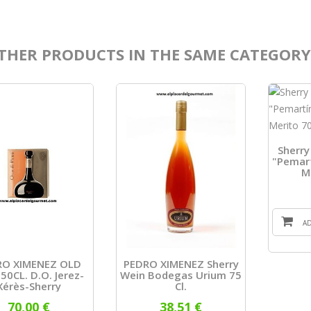
THER PRODUCTS IN THE SAME CATEGORY
Sherr
"Pemart
M
A
RO XIMENEZ OLD
PEDRO XIMENEZ Sherry
50CL. D.O. Jerez-
Wein Bodegas Urium 75
Xérès-Sherry
Cl.
70,00 €
38,51 €