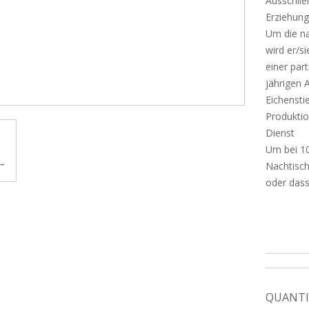
Ausschließ
Erziehun
Um die na
wird er/s
einer par
jährigen 
Eichenstie
Produktio
Dienst
Um bei 10
Nachtisch
oder dass
QUANTI