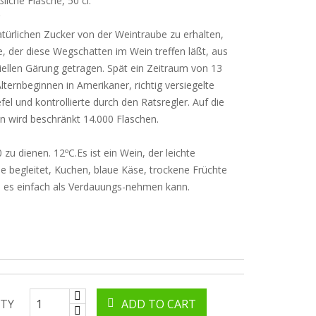
liche Flasche, 50 cl.
g
türlichen Zucker von der Weintraube zu erhalten,
ie, der diese Wegschatten im Wein treffen läßt, aus
tiellen Gärung getragen. Spät ein Zeitraum von 13
Alternbeginnen in Amerikaner, richtig versiegelte
fel und kontrollierte durch den Ratsregler. Auf die
n wird beschränkt 14.000 Flaschen.
 zu dienen. 12ºC.Es ist ein Wein, der leichte
e begleitet, Kuchen, blaue Käse, trockene Früchte
 es einfach als Verdauungs-nehmen kann.
TY
ADD TO CART