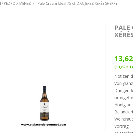
 / PEDRO XIMENEZ
Pale Cream Ideal 75 cl. D.O. JEREZ XÉRÈS SHERRY
PALE 
XÉRÈ
13,62
(13,62 € 1)
Notizen 
Von glänz
Dringend
orangefar
Honig und
Balancier
Weintrau
Vortrag