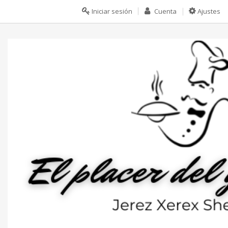
Iniciar sesión
Cuenta
Ajustes