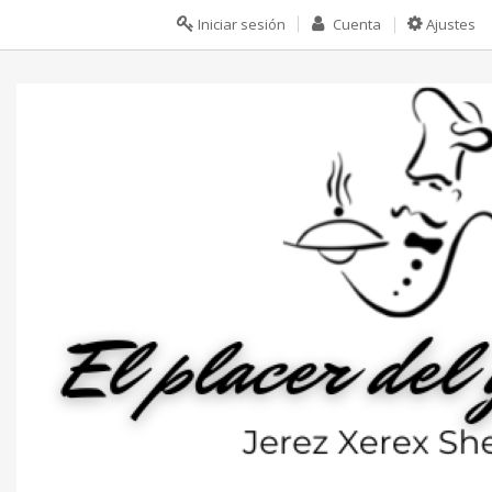
Iniciar sesión
Cuenta
Ajustes