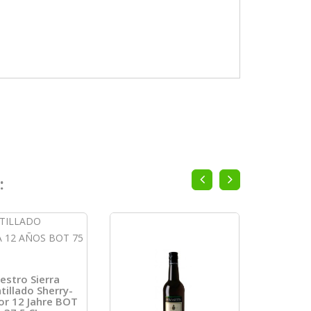
:
estro Sierra
illado Sherry-
Oloros
or 12 Jahre BOT
Histo