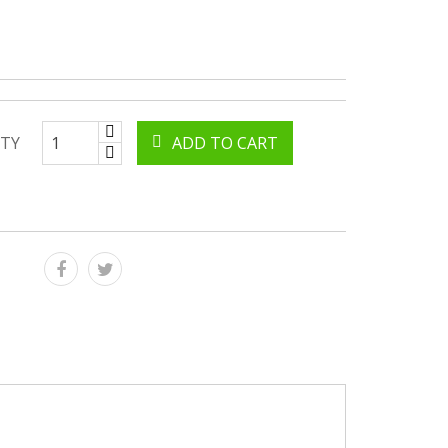
TY
ADD TO CART