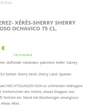
CO 75 CL.
JEREZ- XÉRÈS-SHERRY SHERRY
OSO OCHAVICO 75 CL.
 €
Tax included
ein: duftender Varietales: palomino-Keller: Garvey
75cl Einheit: Sherry Xérès Sherry Land: Spanien
ENACHRICHTIGUNGEN VON es schmecken Mahagoni.
t Vorherrschen des Holzes, etwas Knappes von
uft Notizen ein. Mund mit Berührungen amargosos
, etwas Altes.