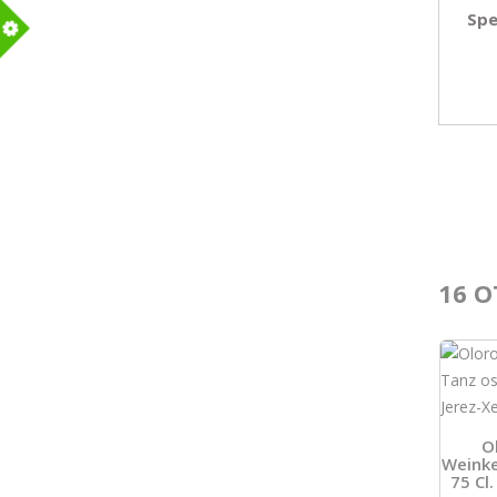
Spe
m
16 O
O
Weinke
75 Cl.