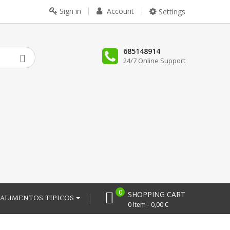
Sign in
Account
Settings
685148914
24/7 Online Support
0
SHOPPING CART
ALIMENTOS TIPICOS
0 Item - 0,00 €