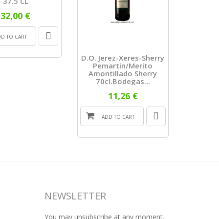
37.5 CL
Collectio
Hum
32,00 €
1.
DD TO CART
ADD
D.O. Jerez-Xeres-Sherry
Pemartin/Merito
Amontillado Sherry
70cl.bodegas...
11,26 €
ADD TO CART
NEWSLETTER
You may unsubscribe at any moment.