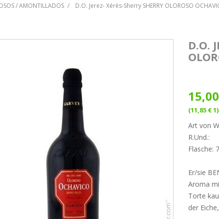
OSOS / AMONTILLADOS
D.O. Jerez- Xérès-Sherry SHERRY OLOROSO OCHAVI
D.O. 
OLOR
15,00
(11,85 € 1)
Art von W
R.Und.:
Flasche: 
Er/sie B
Aroma mi
Torte ka
der Eiche