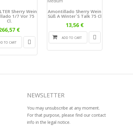
LTER Sherry Wein
Amontillado Sherry Wein
WEIN JER
llado 1/7 Vor 75
Süß A Winter`s Talk 75 Cl
75 CL.
Cl.
C
13,56 €
266,57 €
ADD TO CART
DD TO CART
ADD
NEWSLETTER
You may unsubscribe at any moment.
For that purpose, please find our contact
info in the legal notice.