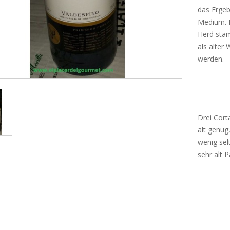
das Ergeb
Medium. E
Herd stam
als alter
werden.
Drei Cort
alt genug
wenig sel
sehr alt 