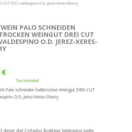
I CUT 75CL valdespino O.D. Jerez-Xeres-Sherry
Z WEIN PALO SCHNEIDEN
TROCKEN WEINGUT DREI CUT
VALDESPINO O.D. JEREZ-XERES-
RY
 €
Tax included
IN Palo schneiden halbtrocken Weingut DREI CUT
espino O.D. Jerez-Xeres-Sherry
tt dieser drei Cortados Bodegas Valdespino sagte