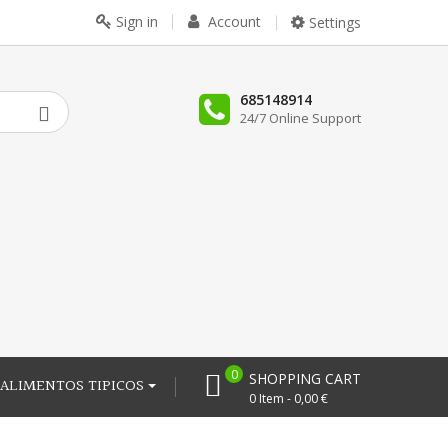
Sign in
Account
Settings
685148914
24/7 Online Support
0
SHOPPING CART
ALIMENTOS TIPICOS
0 Item - 0,00 €