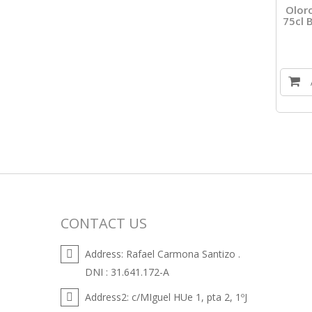
Olor
75cl
CONTACT US
Address:
Rafael Carmona Santizo .
DNI : 31.641.172-A
Address2:
c/MIguel HUe 1, pta 2, 1ºJ