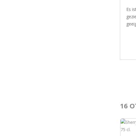
Es i
gezie
geeig
16 O