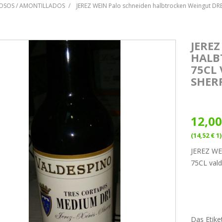
OSOS / AMONTILLADOS
JEREZ WEIN Palo schneiden halbtrocken Weingut DRE
JERE
HALB
75CL 
SHER
12,00
(14,52 € 1)
JEREZ WE
75CL vald
Das Etike