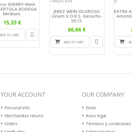
oso SHERRY Wein
 BERTOLA BODEGA
JEREZ WEIN OLOROSO
EXTRA A
Medium.
Urium V.o.r.s. Geruchs-
Amonti
50 Cl.
15,33 €
66,66 €
ADD TO CART
ADD TO CART
A
YOUR ACCOUNT
OUR COMPANY
Personal info
Envío
Merchandise returns
Aviso legal
Orders
Términos y condiciones
Credit slips
Sobre nosotros