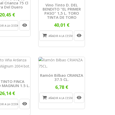
al Crianza 75 Cl
Vino Tinto D. DEL
ra Del Duero
BENDITO "EL PRIMER
PASO" 1,5 L. TORO
20,45 €
TINTA DE TORO
40,01 €
IR A LA CESTA
AÑADIR A LA CESTA
Ramón Bilbao CRIANZA
37.5 CL.
 TINTO FINCA
 MAGNUN 1.5 L.
6,78 €
26,14 €
AÑADIR A LA CESTA
IR A LA CESTA