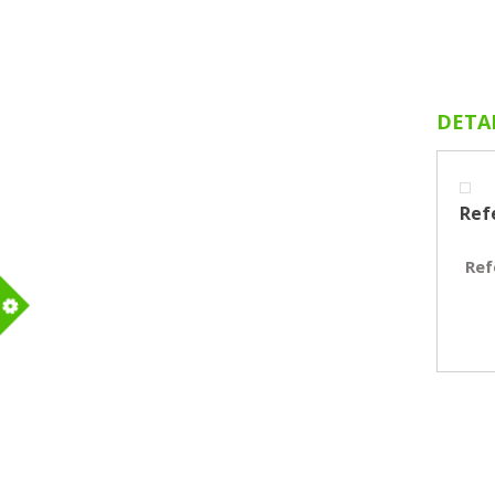
DETA
Ref
Ref
m