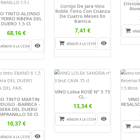
Cristob
Cortijo De Jara Vino
Rive
Roble.tinto Con Crianza
NO TINTO ALONSO
De Cuatro Meses En
 YERRO RIBERA DEL
Barrica
DUERO 1.5 Cl.
7,41 €
68,16 €
AÑAD
AÑADIR A LA CESTA
AÑADIR A LA CESTA
VINO Lolea ROSÉ Nº 5 75
CL..
NO TINTO MARTIN
VINO
RDUGO -BARRICA -
RESALSO
13,34 €
IBERA DEL DUERO
MPRANILLO 50 Cl.
AÑADIR A LA CESTA
10,37 €
AÑAD
AÑADIR A LA CESTA