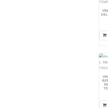
VI
DEL
VI
BE
R
TE