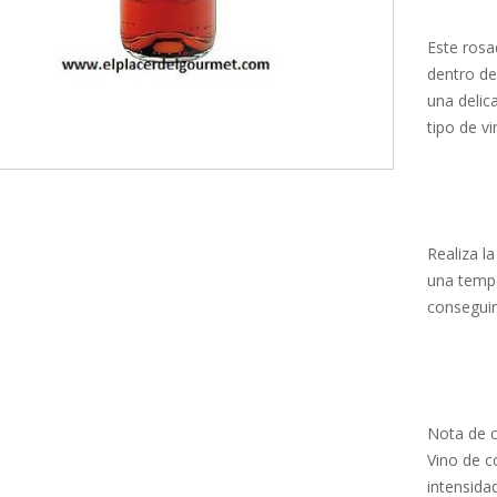
Este rosa
dentro de
una delic
tipo de vi
Realiza l
una tempe
conseguir
Nota de 
Vino de c
intensida