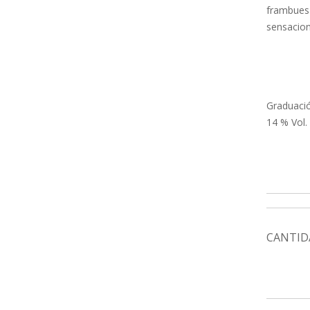
frambuesa
sensacion
Graduació
14 % Vol.
CANTID