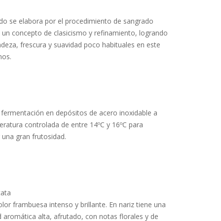
do se elabora por el procedimiento de sangrado
 un concepto de clasicismo y refinamiento, logrando
adeza, frescura y suavidad poco habituales en este
nos.
a fermentación en depósitos de acero inoxidable a
ratura controlada de entre 14ºC y 16ºC para
 una gran frutosidad.
cata
olor frambuesa intenso y brillante. En nariz tiene una
d aromática alta, afrutado, con notas florales y de