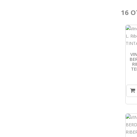
16 O
VI
BE
R
TE