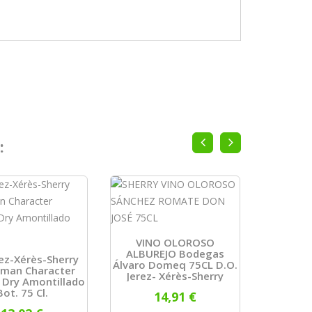
:
Vin Amon
(González
VINO OLOROSO
Cl .DO Je
ALBUREJO Bodegas
ez-Xérès-Sherry
Álvaro Domeq 75CL D.O.
man Character
Jerez- Xérès-Sherry
Dry Amontillado
Bot. 75 Cl.
14,91 €
ADD