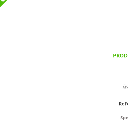
m
PROD
Ref
Spe