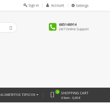
Sign in
Account
Settings
685148914
24/7 Online Support
0
SHOPPING CART
ALIMENTOS TIPICOS
0 Item - 0,00 €