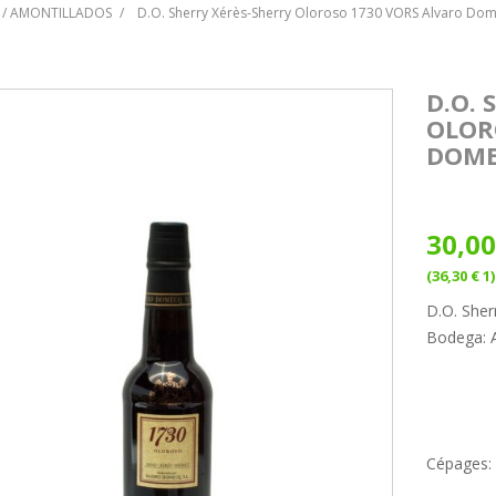
 / AMONTILLADOS
D.O. Sherry Xérès-Sherry Oloroso 1730 VORS Alvaro Dome
D.O. 
OLOR
DOMEC
30,00
(36,30 € 1)
D.O. Sher
Bodega: 
Cépages: