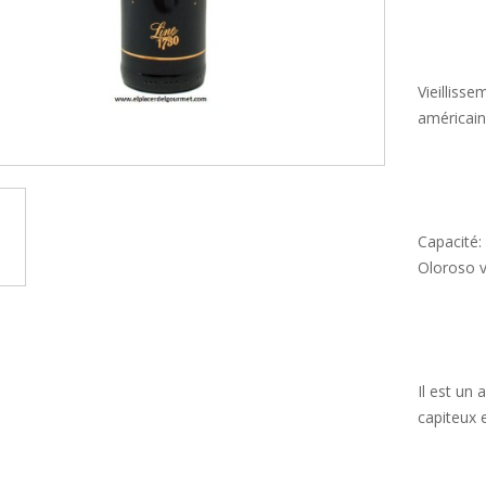
Vieilliss
américai
Capacité: 
Oloroso 
Il est un
capiteux 