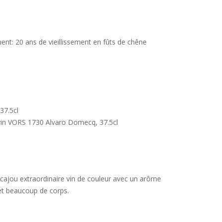
ement: 20 ans de vieillissement en fûts de chêne
n
37.5cl
vin VORS 1730 Alvaro Domecq, 37.5cl
 acajou extraordinaire vin de couleur avec un arôme
et beaucoup de corps.