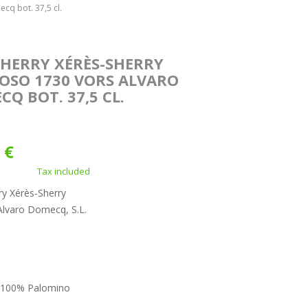
cq bot. 37,5 cl.
SHERRY XÉRÈS-SHERRY
OSO 1730 VORS ALVARO
Q BOT. 37,5 CL.
 €
Tax included
ry Xérès-Sherry
Alvaro Domecq, S.L.
 100% Palomino