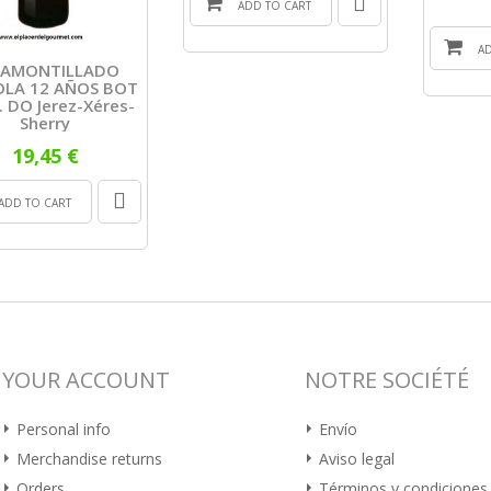
ADD TO CART
A
n AMONTILLADO
OLA 12 AÑOS BOT
. DO Jerez-Xéres-
Sherry
19,45 €
ADD TO CART
YOUR ACCOUNT
NOTRE SOCIÉTÉ
Personal info
Envío
Merchandise returns
Aviso legal
Orders
Términos y condiciones